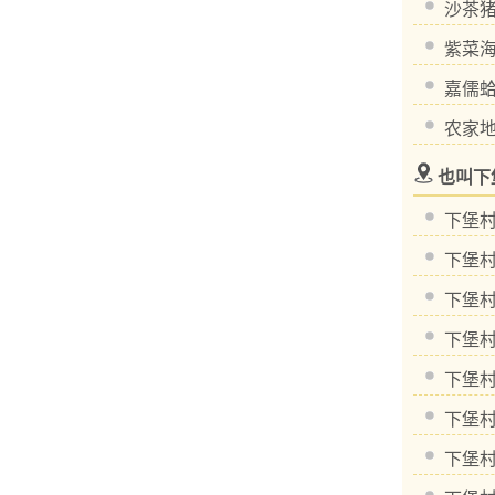
沙茶
紫菜
嘉儒
农家
也叫下
下堡
下堡
下堡
下堡
下堡
下堡
下堡