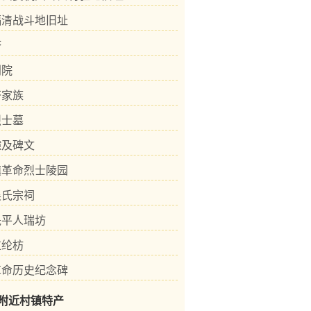
福清战斗地旧址
塔
别院
苍家族
烈士墓
幢及碑文
镇革命烈士陵园
吴氏宗祠
晟平人瑞坊
重纶枋
革命历史纪念碑
附近村镇特产