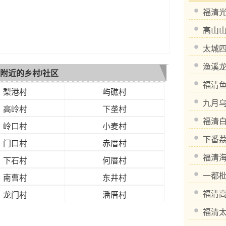
福清
高山
太城
渔溪
附近的乡村/社区
福清
梨港村
屿礁村
九月
高岭村
下垄村
福清
岭口村
小麦村
下番
门口村
赤厝村
福清
下石村
何厝村
一都
南曹村
东井村
福清
龙门村
潘厝村
福清