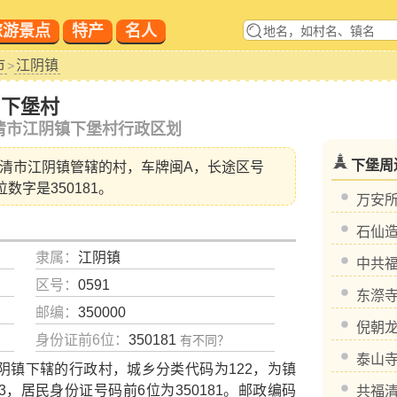
旅游景点
特产
名人
市
江阴镇
>
下堡村
清市江阴镇下堡村行政区划
下堡周
清市江阴镇
管辖的村，车牌闽A，长途区号
位数字是350181。
万安
石仙
隶属：
江阴镇
中共
区号：
0591
东漈
邮编：
350000
倪朝
身份证前6位：
350181
有不同？
泰山
镇下辖的行政村，城乡分类代码为122，为镇
213，居民身份证号码前6位为350181。邮政编码
共福