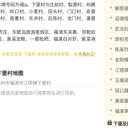
 ，车牌号码为闽a。下堡村与庄前村、梨港村、屿礁
解放
郭村、岭口村、小麦村、田头村、门口村、赤厝
泽村、南曹村、东井村、后陈村、龙门村、潘厝
迎潮
武当
农庄
、
东壁岛旅游度假区
、
福清东关寨
、
弥勒岩
蛤
、
渔溪龙眼
、
一都枇杷
、
福清白对虾
、
紫菜海
郭柏
陈英
1，如果您发现“下堡村”信息有误或有更新，请
点我纠正/
金刚
江镜
下堡村地图
玉塘
福州市福清市江阴镇下堡村
琯口
高德或百度地图自行搜索地址进行导航。
黄阁
福清
下堡及