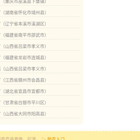
村
（重庆市巫溪县下堡镇）
村
（湖南省怀化市靖州县）
村
（辽宁省本溪市溪湖区）
村
（福建省南平市邵武市）
村
（山西省吕梁市孝义市）
村
（福建省龙岩市连城县）
镇
（山西省吕梁市孝义市）
村
（江西省赣州市会昌县）
村
（湖北省宜昌市宜都市）
村
（甘肃省白银市平川区）
村
（山西省大同市阳高县）
供农产品宣传、引流。
▷ 助农入口