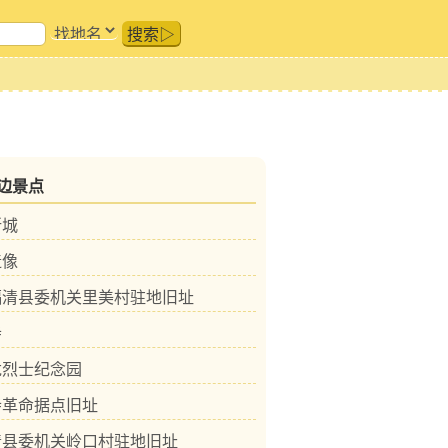
搜索▷
边景点
所城
造像
福清县委机关里美村驻地旧址
寺
龙烈士纪念园
寺革命据点旧址
清县委机关岭口村驻地旧址