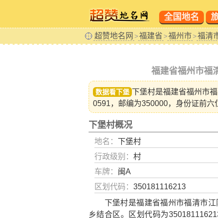
全国地名
超赞地名网
福建省
福州市
福清
>
>
>
福建省福州市福
下堡村是福建省
福州市福
数据看下堡
0591，邮编为350000，身份证前六
下堡村概况
地名：
下堡村
行政级别：
村
车牌：
闽A
区划代码：
350181116213
下堡村是福建省福州市福清市江阴
乡结合区。区划代码为350181116