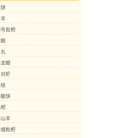
光饼
山羊
四号批杷
龙眼
鱼丸
乌龙眼
白对虾
荔枝
海蛎饼
枇杷
高山羊
太城枇杷