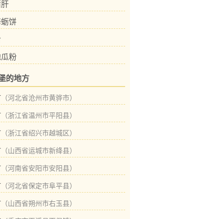
猪肝
海蛎饼
蛤
地瓜粉
堡的地方
村
（河北省沧州市黄骅市）
村
（浙江省温州市平阳县）
村
（浙江省绍兴市越城区）
村
（山西省运城市新绛县）
村
（河南省安阳市安阳县）
村
（河北省保定市阜平县）
村
（山西省朔州市右玉县）