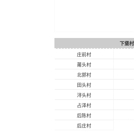
下堡村
庄前村
莆头村
北郭村
田头村
浔头村
占泽村
后陈村
后庄村