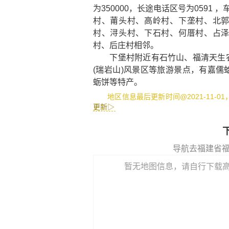
为350000，长途电话区号为0591
村、莆头村、高岭村、下垄村、北
村、浔头村、下石村、何厝村、占
村、后庄村相邻。
下堡村附近有
石竹山
、
福清天生
(瑞岩山)风景区
等旅游景点，有
嘉儒
蛎饼
等特产。
地区信息最后更新时间@2021-11-0
更新▷
导航去福建省
暂无地图信息，请自行下载