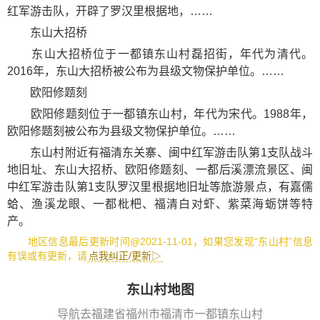
红军游击队，开辟了罗汉里根据地，……
东山大招桥
东山大招桥位于一都镇东山村磊招街，年代为清代。
2016年，东山大招桥被公布为县级文物保护单位。……
欧阳修题刻
欧阳修题刻位于一都镇东山村，年代为宋代。1988年，
欧阳修题刻被公布为县级文物保护单位。……
东山村附近有
福清东关寨
、
闽中红军游击队第1支队战斗
地旧址
、
东山大招桥
、
欧阳修题刻
、
一都后溪漂流景区
、
闽
中红军游击队第1支队罗汉里根据地旧址
等旅游景点，有
嘉儒
蛤
、
渔溪龙眼
、
一都枇杷
、
福清白对虾
、
紫菜海蛎饼
等特
产。
地区信息最后更新时间@2021-11-01，如果您发现“东山村”信息
有误或有更新，请
点我纠正/更新▷
东山村地图
导航去福建省福州市福清市一都镇东山村