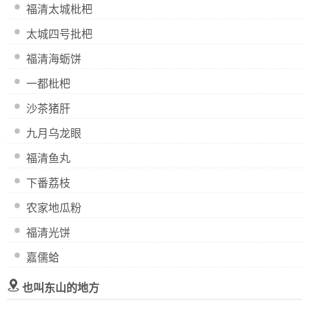
福清太城枇杷
太城四号批杷
福清海蛎饼
一都枇杷
沙茶猪肝
九月乌龙眼
福清鱼丸
下番荔枝
农家地瓜粉
福清光饼
嘉儒蛤
也叫东山的地方