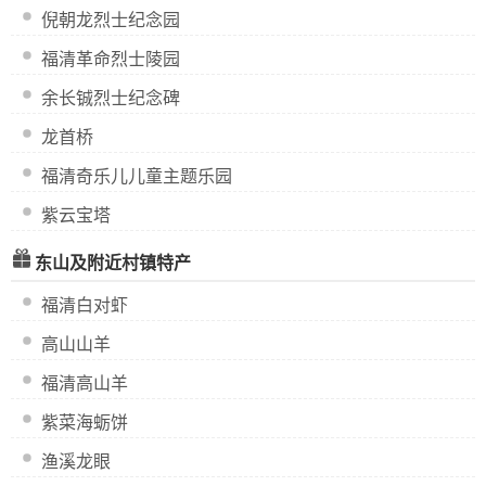
倪朝龙烈士纪念园
福清革命烈士陵园
余长铖烈士纪念碑
龙首桥
福清奇乐儿儿童主题乐园
紫云宝塔
东山及附近村镇特产
福清白对虾
高山山羊
福清高山羊
紫菜海蛎饼
渔溪龙眼