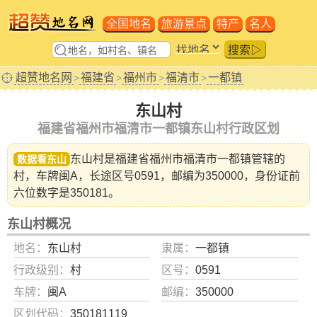
全国地名
旅游景点
特产
名人
搜索▷
超赞地名网
福建省
福州市
福清市
一都镇
>
>
>
>
东山村
福建省福州市福清市一都镇东山村行政区划
东山村是福建省
福州市福清市一都镇
管辖的
数据看东山
村，车牌闽A，长途区号0591，邮编为350000，身份证前
六位数字是350181。
东山村概况
地名：
东山村
隶属：
一都镇
行政级别：
村
区号：
0591
车牌：
闽A
邮编：
350000
区划代码：
350181119