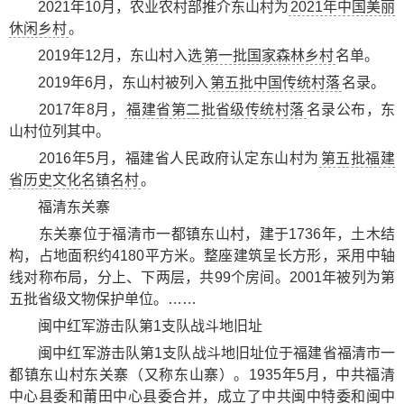
2021年10月，农业农村部推介东山村为
2021年中国美丽
休闲乡村
。
2019年12月，东山村入选
第一批国家森林乡村
名单。
2019年6月，东山村被列入
第五批中国传统村落
名录。
2017年8月，
福建省第二批省级传统村落
名录公布，东
山村位列其中。
2016年5月，福建省人民政府认定东山村为
第五批福建
省历史文化名镇名村
。
福清东关寨
东关寨位于福清市一都镇东山村，建于1736年，土木结
构，占地面积约4180平方米。整座建筑呈长方形，采用中轴
线对称布局，分上、下两层，共99个房间。2001年被列为第
五批省级文物保护单位。……
闽中红军游击队第1支队战斗地旧址
闽中红军游击队第1支队战斗地旧址位于福建省福清市一
都镇东山村东关寨（又称东山寨）。1935年5月，中共福清
中心县委和莆田中心县委合并，成立了中共闽中特委和闽中