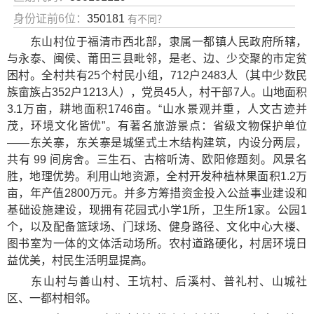
身份证前6位：
350181
有不同？
东山村位于福清市西北部，隶属一都镇人民政府所辖，
与永泰、闽侯、莆田三县毗邻，是老、边、少交聚的市定贫
困村。全村共有25个村民小组，712户2483人（其中少数民
族畲族占352户1213人），党员45人，村干部7人。山地面积
3.1万亩，耕地面积1746亩。“山水景观并重，人文古迹并
茂，环境文化皆优”。有著名旅游景点：省级文物保护单位
——东关寨，东关寨是城堡式土木结构建筑，内设分两层，
共有 99 间房舍。三生石、古榕听涛、欧阳修题刻。风景名
胜，地理优势。利用山地资源，全村开发种植林果面积1.2万
亩，年产值2800万元。并多方筹措资金投入公益事业建设和
基础设施建设，现拥有花园式小学1所，卫生所1家。公园1
个，以及配备篮球场、门球场、健身路径、文化中心大楼、
图书室为一体的文体活动场所。农村道路硬化，村居环境日
益优美，村民生活明显提高。
东山村与善山村、王坑村、后溪村、普礼村、山城社
区、一都村相邻。