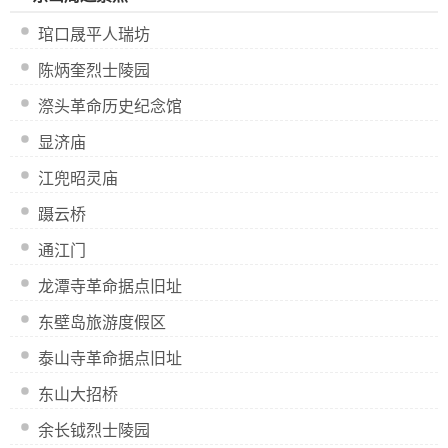
琯口晟平人瑞坊
陈炳奎烈士陵园
漈头革命历史纪念馆
显济庙
江兜昭灵庙
蹑云桥
通江门
龙潭寺革命据点旧址
东壁岛旅游度假区
泰山寺革命据点旧址
东山大招桥
余长钺烈士陵园