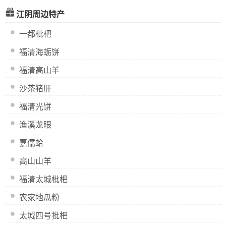
江阴周边特产
一都枇杷
福清海蛎饼
福清高山羊
沙茶猪肝
福清光饼
渔溪龙眼
嘉儒蛤
高山山羊
福清太城枇杷
农家地瓜粉
太城四号批杷