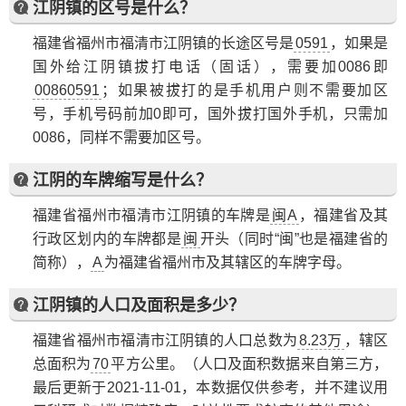
江阴镇的区号是什么？
福建省福州市福清市江阴镇的长途区号是
0591
，如果是
国外给江阴镇拔打电话（固话），需要加0086即
00860591
；如果被拔打的是手机用户则不需要加区
号，手机号码前加0即可，国外拔打国外手机，只需加
0086，同样不需要加区号。
江阴的车牌缩写是什么？
福建省福州市福清市江阴镇的车牌是
闽A
，福建省及其
行政区划内的车牌都是
闽
开头（同时“闽”也是福建省的
简称），
A
为福建省福州市及其辖区的车牌字母。
江阴镇的人口及面积是多少？
福建省福州市福清市江阴镇的人口总数为
8.23万
，辖区
总面积为
70
平方公里。（人口及面积数据来自第三方，
最后更新于2021-11-01，本数据仅供参考，并不建议用