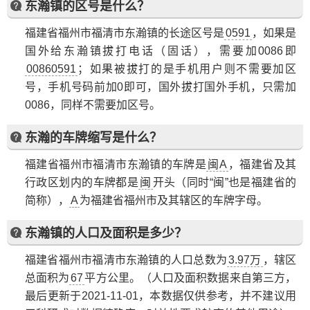
东瀚镇的区号是什么？
福建省福州市福清市东瀚镇的长途区号是
0591
，如果是
国外给东瀚镇拔打电话（固话），需要加0086即
00860591
；如果被拔打的是手机用户则不需要加区
号，手机号码前加0即可，国外拔打国外手机，只需加
0086，同样不需要加区号。
东瀚的车牌缩写是什么？
福建省福州市福清市东瀚镇的车牌是
闽A
，福建省及其
行政区划内的车牌都是
闽
开头（同时“闽”也是福建省的
简称），
A
为福建省福州市及其辖区的车牌字母。
东瀚镇的人口及面积是多少？
福建省福州市福清市东瀚镇的人口总数为
3.97万
，辖区
总面积为
67
平方公里。（人口及面积数据来自第三方，
最后更新于2021-11-01，本数据仅供参考，并不建议用