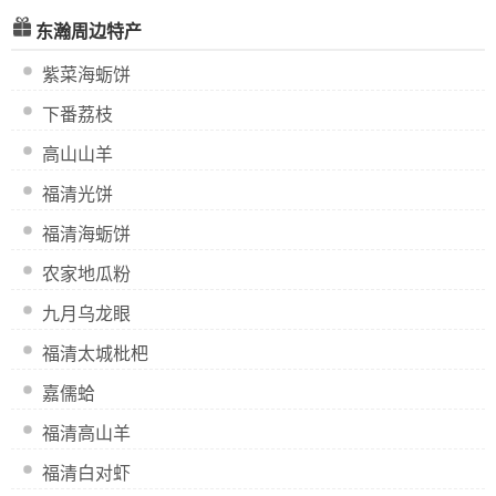
东瀚周边特产
紫菜海蛎饼
下番荔枝
高山山羊
福清光饼
福清海蛎饼
农家地瓜粉
九月乌龙眼
福清太城枇杷
嘉儒蛤
福清高山羊
福清白对虾